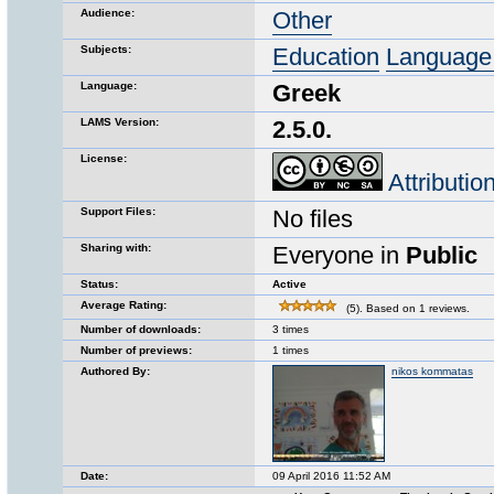
Audience:
Other
Subjects:
Education
Language 
Language:
Greek
LAMS Version:
2.5.0.
License:
Attributi
Support Files:
No files
Sharing with:
Everyone in
Public
Status:
Active
Average Rating:
(5). Based on 1 reviews.
Number of downloads:
3 times
Number of previews:
1 times
Authored By:
nikos kommatas
Date:
09 April 2016 11:52 AM