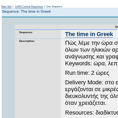
Not logged in
Main Site
»
LAMS Central Repository
»
One Sequence
Sequence: The time in Greek
Se
Sequence:
The time in Greek
Description:
Πώς λέμε την ώρα 
όλων των ηλικιών αρ
ανάγνωσης και γραφ
Keywords: ώρα, λεπτ
Run time: 2 ώρες
Delivery Mode: στο 
εργάζονται σε μικρέ
διευκολυντής της όλ
όταν χρειάζεται.
Resources: διαδίκτυ