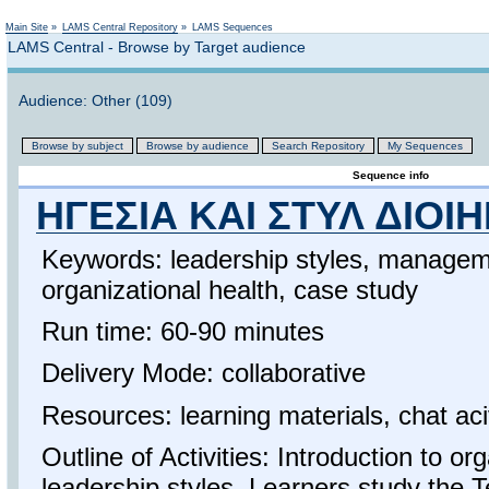
Not logged in
Main Site
»
LAMS Central Repository
»
LAMS Sequences
LAMS Central - Browse by Target audience
Audience: Other (109)
Browse by subject
Browse by audience
Search Repository
My Sequences
Sequence info
ΗΓΕΣΙΑ ΚΑΙ ΣΤΥΛ ΔΙΟΙ
Keywords: leadership styles, manageme
organizational health, case study
Run time: 60-90 minutes
Delivery Mode: collaborative
Resources: learning materials, chat aci
Outline of Activities: Introduction to or
leadership styles. Learners study the 