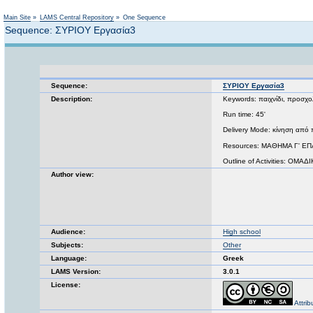
Main Site
»
LAMS Central Repository
»
One Sequence
Sequence: ΣΥΡΙΟΥ Εργασία3
Sequence:
ΣΥΡΙΟΥ Εργασία3
Description:
Keywords: παιχνίδι, προσχολ
Run time: 45'
Delivery Mode: κίνηση από π
Resources: ΜΑΘΗΜΑ Γ' Ε
Outline of Activities: ΟΜΑ
Author view:
Audience:
High school
Subjects:
Other
Language:
Greek
LAMS Version:
3.0.1
License:
Attri