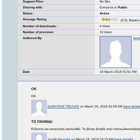
Support Files:
No files
Sharing with:
Everyone in
Public
Status:
Active
Average Rating:
(2.5). Based 
Number of downloads:
0 times
Number of previews:
10 times
Authored By:
lemo
Date:
16 March 2018 01:51 PM
ΟΚ
ΟΚ
ΔΙΟΝΥΣΙΟΣ ΤΣΕΛΙΟΣ
on March 18, 2018 02:09 AM (
view detail
ΤΟ ΠΑΙΧΝΙΔΙ
Εύληπτη και κατανοητή ακολουθία. Το βίντεο βοηθά στην αποκωδικοποιήση βασ
Vasiliki Margalia
on March 19, 2018 10:10 AM (
view details
)