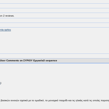
on 2 reviews.
nia syriou
User Comments on ΣΥΡΙΟΥ Εργασία3 sequence
s
)
ικών εννοιών σχετικά με το ομαδικό, το μοναχικό παιχνίδι και τις ηλικίες κατά τις οποίες παρατ