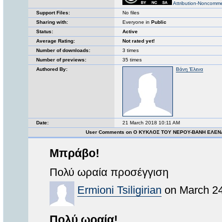
Attribution-Noncomme
Support Files:
No files
Sharing with:
Everyone in
Public
Status:
Active
Average Rating:
Not rated yet!
Number of downloads:
3 times
Number of previews:
35 times
Authored By:
Βάνη Έλενα
Date:
21 March 2018 10:11 AM
User Comments on Ο ΚΥΚΛΟΣ ΤΟΥ ΝΕΡΟΥ-ΒΑΝΗ ΕΛΕΝ
Μπράβο!
Πολύ ωραία προσέγγιση
Ermioni Tsiligirian
on March 24
Πολύ ωραία!