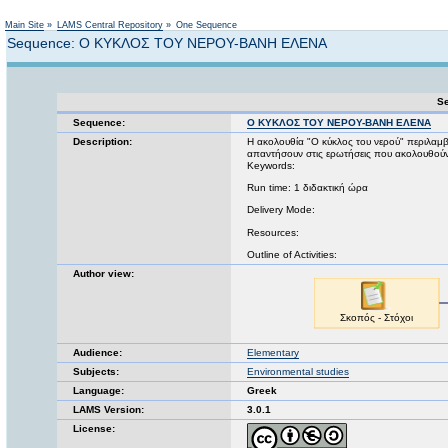
Not logged in
Main Site
»
LAMS Central Repository
»
One Sequence
Sequence: Ο ΚΥΚΛΟΣ ΤΟΥ ΝΕΡΟΥ-ΒΑΝΗ ΕΛΕΝΑ
Se
Sequence:
Ο ΚΥΚΛΟΣ ΤΟΥ ΝΕΡΟΥ-ΒΑΝΗ ΕΛΕΝΑ
Description:
Η ακολουθία "Ο κύκλος του νερού" περιλαμβ
απαντήσουν στις ερωτήσεις που ακολουθούν. 
Keywords:
Run time: 1 διδακτική ώρα
Delivery Mode:
Resources:
Outline of Activities:
Author view:
Audience:
Elementary
Subjects:
Environmental studies
Language:
Greek
LAMS Version:
3.0.1
License: