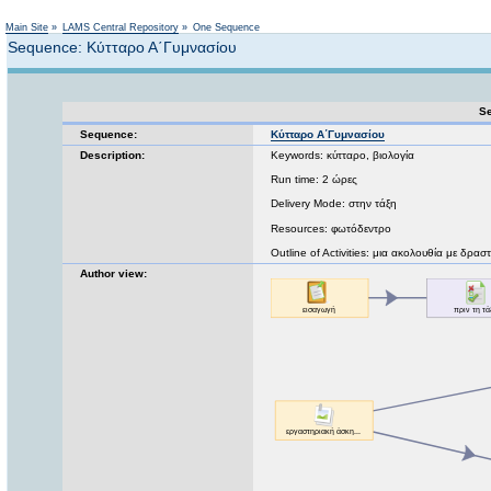
Not logged in
Main Site
»
LAMS Central Repository
»
One Sequence
Sequence: Κύτταρο Α΄Γυμνασίου
Se
Sequence:
Κύτταρο Α΄Γυμνασίου
Description:
Keywords: κύτταρο, βιολογία
Run time: 2 ώρες
Delivery Mode: στην τάξη
Resources: φωτόδεντρο
Outline of Activities: μια ακολουθία με δρ
Author view: