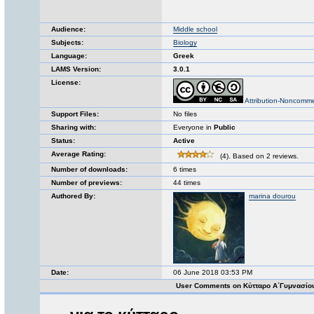
Audience:
Middle school
Subjects:
Biology
Language:
Greek
LAMS Version:
3.0.1
License:
Attribution-Noncomme
Support Files:
No files
Sharing with:
Everyone in
Public
Status:
Active
Average Rating:
(4). Based on 2 reviews.
Number of downloads:
6 times
Number of previews:
44 times
Authored By:
marina dourou
Date:
06 June 2018 03:53 PM
User Comments on Κύτταρο Α΄Γυμνασίο