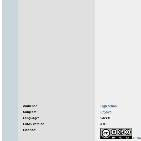
Audience:
High school
Subjects:
Physics
Language:
Greek
LAMS Version:
3.0.1
License:
Attri