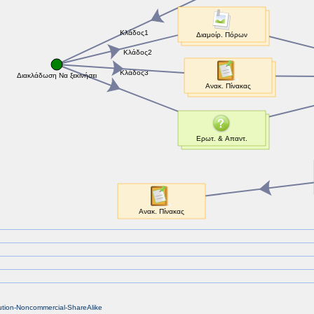
bution-Noncommercial-ShareAlike