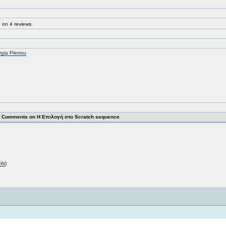
 on 4 reviews.
gia Pierrou
 Comments on H Επιλογή στο Scratch sequence
ils
)