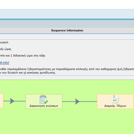
Not logged in
Sequence Information
cratch
κές ώρες
πίτι και 1 διδακτική ώρα στη τάξη
mit.edu/
κολουθία περιλαμβλανει 1)δραστηριότητες με παραδείγματα επιλογής από την καθημερινη ζωή,2)δρασ
 του Scratch και γ) ασκήσεις εμπέδωσης