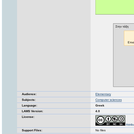
Audience:
Elementary
Subjects:
Computer sciences
Language:
Greek
LAMS Version:
4.0
License:
Attri
Support Files:
No files