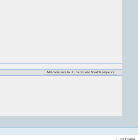
Add comments to H Επιλογή στο Scratch sequence
.LRN Home