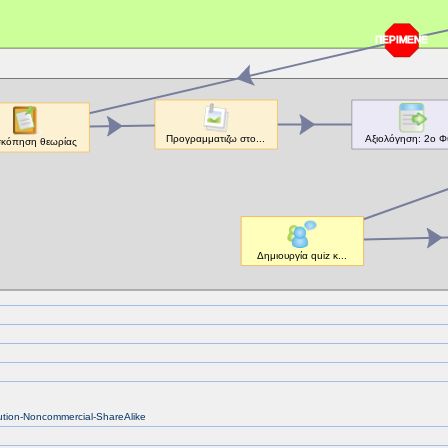
bution-Noncommercial-ShareAlike