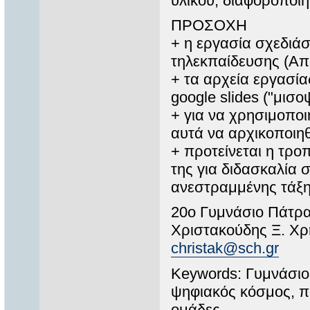
υλικού, διαφοροποίη
ΠΡΟΣΟΧΗ
+ η εργασία σχεδιάσ
τηλεκπαίδευσης (Απ
+ τα αρχεία εργασία
google slides ("μισ
+ για να χρησιμοποι
αυτά να αρχικοποιηθ
+ προτείνεται η τρ
της για διδασκαλία
ανεστραμμένης τάξ
20ο Γυμνάσιο Πάτρ
Χριστακούδης Ξ. Χ
christak@sch.gr
Keywords: Γυμνάσιο,
ψηφιακός κόσμος, π
ομάδες