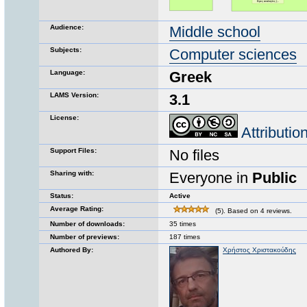
Audience:
Middle school
Subjects:
Computer sciences
Language:
Greek
LAMS Version:
3.1
License:
Attributi
Support Files:
No files
Sharing with:
Everyone in
Public
Status:
Active
Average Rating:
(5). Based on 4 reviews.
Number of downloads:
35 times
Number of previews:
187 times
Authored By:
Χρήστος Χριστακούδης