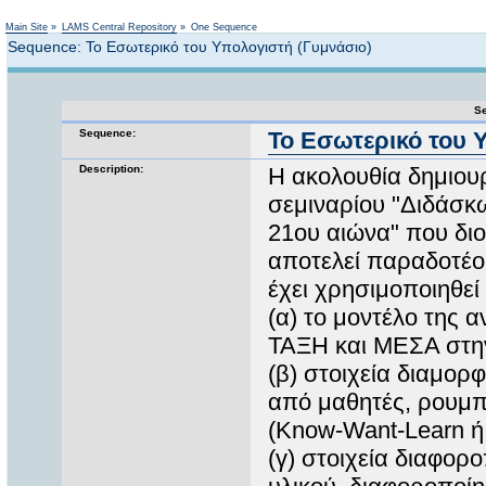
Not logged in
Main Site
»
LAMS Central Repository
»
One Sequence
Sequence: Το Εσωτερικό του Υπολογιστή (Γυμνάσιο)
Se
Sequence:
Το Εσωτερικό του 
Description:
Η ακολουθία δημιουρ
σεμιναρίου "Διδάσκω
21ου αιώνα" που δι
αποτελεί παραδοτέο 
έχει χρησιμοποιηθεί 
(α) το μοντέλο της 
ΤΑΞΗ και ΜΕΣΑ στη
(β) στοιχεία διαμορ
από μαθητές, ρουμπ
(Know-Want-Learn
(γ) στοιχεία διαφορ