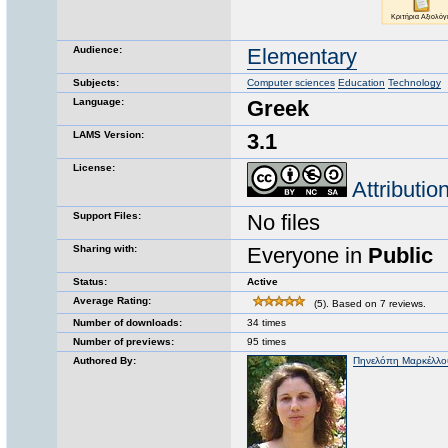
Audience:
Elementary
Subjects:
Computer sciences
Education
Technology
Language:
Greek
LAMS Version:
3.1
License:
Attributi
Support Files:
No files
Sharing with:
Everyone in
Public
Status:
Active
Average Rating:
(5). Based on 7 reviews.
Number of downloads:
34 times
Number of previews:
95 times
Authored By:
Πηνελόπη Μαρκέλλο