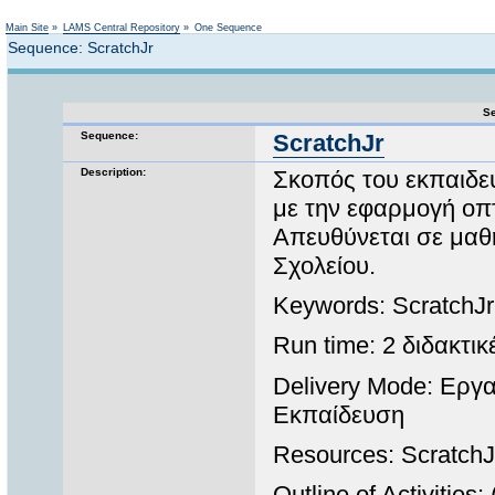
Not logged in
Main Site
»
LAMS Central Repository
»
One Sequence
Sequence: ScratchJr
Se
Sequence:
ScratchJr
Description:
Σκοπός του εκπαιδευ
με την εφαρμογή οπ
Απευθύνεται σε μαθή
Σχολείου.
Keywords: ScratchJ
Run time: 2 διδακτι
Delivery Mode: Εργ
Εκπαίδευση
Resources: ScratchJ
Outline of Activities