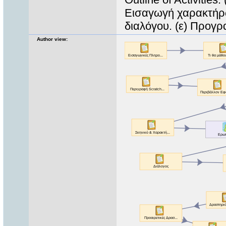
Εισαγωγή χαρακτήρω
διαλόγου. (ε) Προγ
Author view: