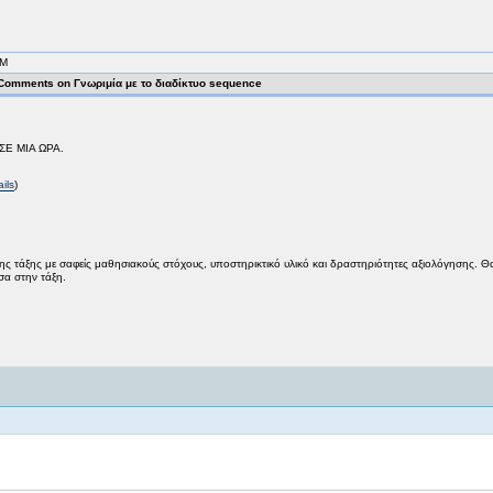
AM
Comments on Γνωριμία με το διαδίκτυο sequence
Ε ΜΙΑ ΩΡΑ.
ils
)
ς τάξης με σαφείς μαθησιακούς στόχους, υποστηρικτικό υλικό και δραστηριότητες αξιολόγησης. Θ
σα στην τάξη.