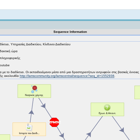
Not logged in
Sequence Information
δίκτυο, Υπηρεσίες Διαδικτύου, Κίνδυνοι Διαδικτύου
διδακτική ώρα
 πληροφορικής
Youtube
μία με το διαδίκτυο. Οι εκπαιδευόμενοι μέσα από μια δραστηριοτήτων εντρυφούν στις βασικές έννοιες
ξής ακολουθία
http://lamscommunity.org/lamscentral/sequence?seq_id=1552938
.