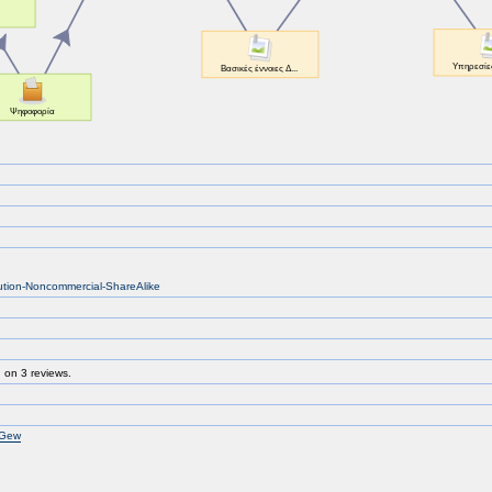
bution-Noncommercial-ShareAlike
 on 3 reviews.
 Gew