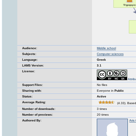
Audience:
Middle school
Subjects:
Computer sciences
Language:
Greek
LAMS Version:
3.1
License:
Attri
Support Files:
No files
Sharing with:
Everyone in
Public
Status:
Active
Average Rating:
(4.33). Based
Number of downloads:
3 times
Number of previews:
20 times
Authored By:
Aris