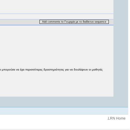
Add comments to Γνωριμία με το διαδίκτυο sequence
α μπορούσε να έχει περισσότερες δραστηριότητες για να δουλέψουν οι μαθητές
.LRN Home