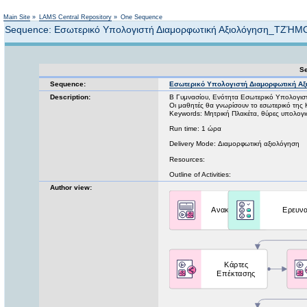
Not logged in
Main Site
»
LAMS Central Repository
»
One Sequence
Sequence: Εσωτερικό Υπολογιστή Διαμορφωτική Αξιολόγηση_ΤΖΉΜ
Se
Sequence:
Εσωτερικό Υπολογιστή Διαμορφωτική 
Description:
Β Γυμνασίου, Ενότητα Εσωτερικό Υπολογισ
Οι μαθητές θα γνωρίσουν το εσωτερικό της Κ
Keywords: Μητρική Πλακέτα, θύρες υπολογι
Run time: 1 ώρα
Delivery Mode: Διαμορφωτική αξιολόγηση
Resources:
Outline of Activities:
Author view: