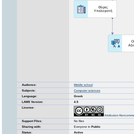
Audience:
Middle school
Subjects:
Computer sciences
Language:
Greek
LAMS Version:
4.5
License:
Attribution-Noncomme
Support Files:
No files
Sharing with:
Everyone in
Public
Status:
Active