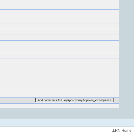
Add comments to Πληκτρολόγηση Κειμένου_v5 sequence
.LRN Home