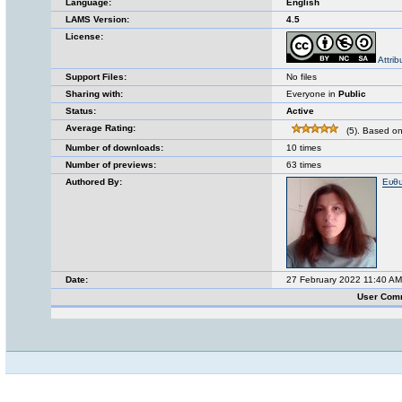
Language:
English
LAMS Version:
4.5
License:
Attri
Support Files:
No files
Sharing with:
Everyone in
Public
Status:
Active
Average Rating:
(5). Based on
Number of downloads:
10 times
Number of previews:
63 times
Authored By:
Ευθυ
Date:
27 February 2022 11:40 AM
User Com