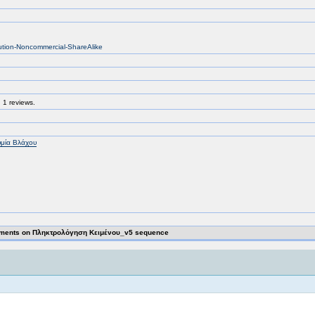
bution-Noncommercial-ShareAlike
 1 reviews.
μία Βλάχου
ments on Πληκτρολόγηση Κειμένου_v5 sequence