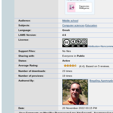
Audience:
Middle school
Subjects:
Computer sciences
Education
Language:
Greek
LAMS Version:
4.6
License:
Attribution-Noncomme
Support Files:
No files
Sharing with:
Everyone in
Public
Status:
Active
Average Rating:
(4.4). Based on 5 reviews.
Number of downloads:
23 times
Number of previews:
19 times
Authored By:
Βαγγέλης Αραπογιά
Date:
20 November 2022 03:15 PM
User Comments on Μονάδες-Περιφερειακά του Υπολογιστή - Ανεστραμμένη 