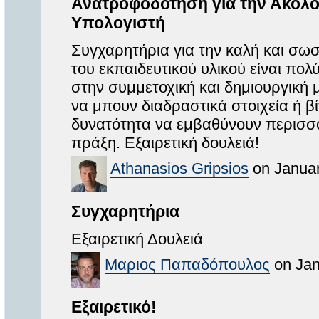
Ανατροφοδότηση για την Ακολο
Υπολογιστή
Συγχαρητήρια ͏για͏ την καλή και σ
του εκπαι͏δευτικού υλικού είναι πολ
στην συμμετοχική και δημιουργική 
να μπουν δια͏δραστικά στοιχεία ή βί
͏δυνατότητα να εμβαθύνουν περισσ
πράξη. Εξαιρετική δουλειά!
Athanasios Gripsios
on Januar
Συγχαρητήρια
Εξαιρετική Δουλειά
Μαριος Παπαδόπουλος
on Jan
Εξαιρετικό!