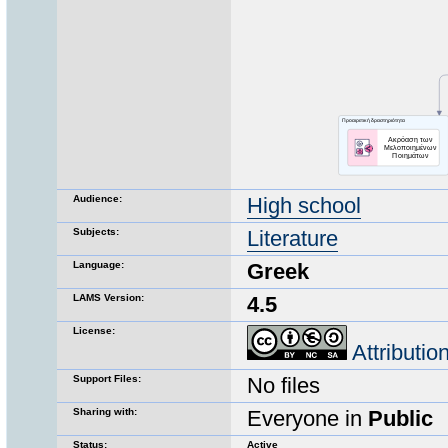
Audience:
High school
Subjects:
Literature
Language:
Greek
LAMS Version:
4.5
License:
Attributi
Support Files:
No files
Sharing with:
Everyone in
Public
Status:
Active