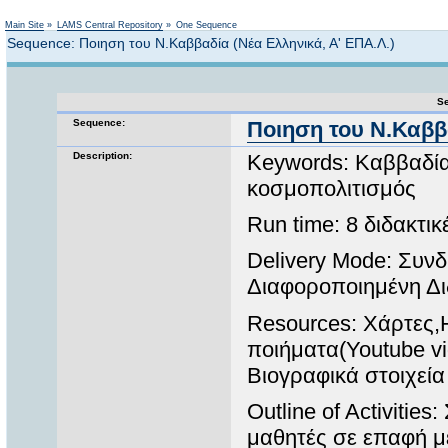
Not logged in
Main Site
»
LAMS Central Repository
»
One Sequence
Sequence: Ποιηση του Ν.Καββαδία (Νέα Ελληνικά, Α' ΕΠΑ.Λ.)
Se
Sequence:
Ποιηση του Ν.Καββα
Description:
Keywords: Καββαδίας
κοσμοπολιτισμός
Run time: 8 διδακτι
Delivery Mode: Συ
Διαφοροποιημένη Δι
Resources: Χάρτες
ποιήματα(Youtube vi
Βιογραφικά στοιχεία
Outline of Activitie
μαθητές σε επαφή μ