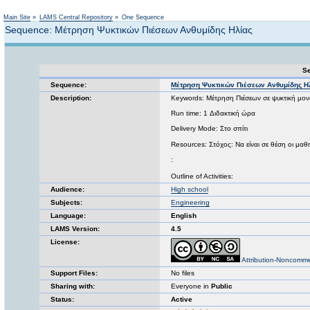
Not logged in
Main Site
»
LAMS Central Repository
»
One Sequence
Sequence: Μέτρηση Ψυκτικών Πιέσεων Ανθυμίδης Ηλίας
Se
Sequence:
Μέτρηση Ψυκτικών Πιέσεων Ανθυμίδης Η
Description:
Keywords: Μέτρηση Πιέσεων σε ψυκτική μο
Run time: 1 Διδακτική ώρα
Delivery Mode: Στο σπίτι
Resources: Στόχος: Να είναι σε θέση οι μαθ
:
Outline of Activities:
Audience:
High school
Subjects:
Engineering
Language:
English
LAMS Version:
4.5
License:
Attribution-Noncomme
Support Files:
No files
Sharing with:
Everyone in
Public
Status:
Active