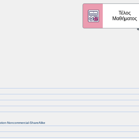
bution-Noncommercial-ShareAlike