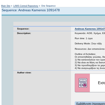
Main Site
»
LAMS Central Repository
»
One Sequence
Sequence: Andreas Kamenos 1091478
Sequence:
Andreas Kamenos 10914
Description:
Keywords: ΑΟΘ, Χρήμα, Είδ
Run time: 1 ώρα
Delivery Mode: Στην τάξη
Resources: Δεν απαιτούνται
Outline of Activities:
Οι αποκτηθείσες γνώσεις, θ
1) Να κατανοήσουν τον ορι
2) Να είναι σε θέση να δια
3) Να προσδιορίζουν τα χαρ
4) Να αναγνωρίζουν τις έννοι
Author view: