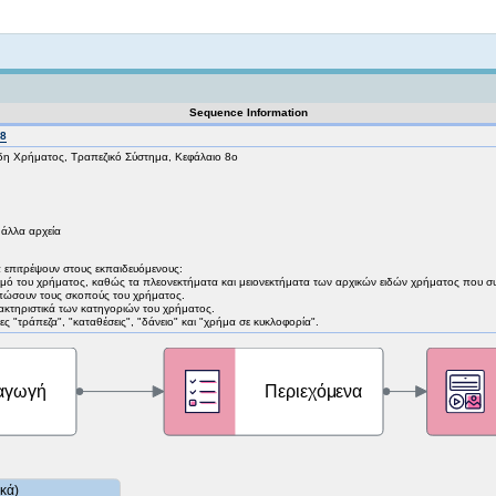
Not logged in
Sequence Information
78
η Χρήματος, Τραπεζικό Σύστημα, Κεφάλαιο 8ο
 άλλα αρχεία
α επιτρέψουν στους εκπαιδευόμενους:
σμό του χρήματος, καθώς τα πλεονεκτήματα και μειονεκτήματα των αρχικών ειδών χρήματος που 
τυπώσουν τους σκοπούς του χρήματος.
ακτηριστικά των κατηγοριών του χρήματος.
ες "τράπεζα", "καταθέσεις", "δάνειο" και "χρήμα σε κυκλοφορία".