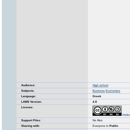
Audience:
High school
Subjects:
Business
Economics
Language:
Greek
LAMS Version:
4.8
License:
Attri
Support Files:
No files
Sharing with:
Everyone in
Public