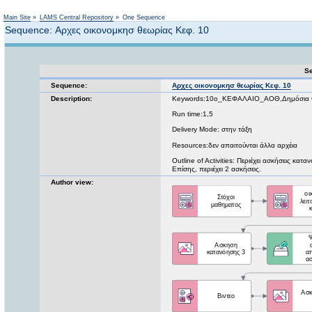
Not logged in
Main Site
»
LAMS Central Repository
»
One Sequence
Sequence: Αρχες οικονομκησ θεωρίας Κεφ. 10
Se
Sequence:
Αρχες οικονομκησ θεωρίας Κεφ. 10
Description:
Keywords:10ο_ΚΕΦΑΛΑΙΟ_ΑΟΘ,Δημόσια Οικ
Run time:1,5
Delivery Mode: στην τάξη
Resources:δεν απαιτούνται άλλα αρχέια
Outline of Activities: Περιέχει ασκήσεις κα
Επίσης, περιέχει 2 ασκήσεις.
Author view: