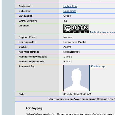
Audience:
High school
Subjects:
Economics
Language:
Greek
LAMS Version:
4.8
License:
Attribution-Noncomme
Support Files:
No files
Sharing with:
Everyone in
Public
Status:
Active
Average Rating:
Not rated yet!
Number of downloads:
1 times
Number of previews:
5 times
Authored By:
Kristilva oga
Date:
05 July 2024 02:43 AM
User Comments on Αρχες οικονομκησ θεωρίας Κεφ. 
Αξιολόγηση
Πολύ αξιόλογη ακολουθία. Θα μπορούσε ίσως να συμπεριλάβει και κάποια έ