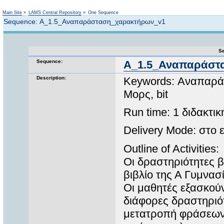
Not logged in
Main Site
»
LAMS Central Repository
»
One Sequence
Sequence: Α_1.5_Αναπαράσταση_χαρακτήρων_v1
Se
Sequence:
Α_1.5_Αναπαράστ
Description:
Keywords: Αναπαράσ
Μορς, bit
Run time: 1 διδακτι
Delivery Mode: στο
Outline of Activities:
Οι δραστηριότητες β
βιβλίο της Α Γυμνασί
Οι μαθητές εξασκού
διάφορες δραστηριότ
μετατροπή φράσεων α