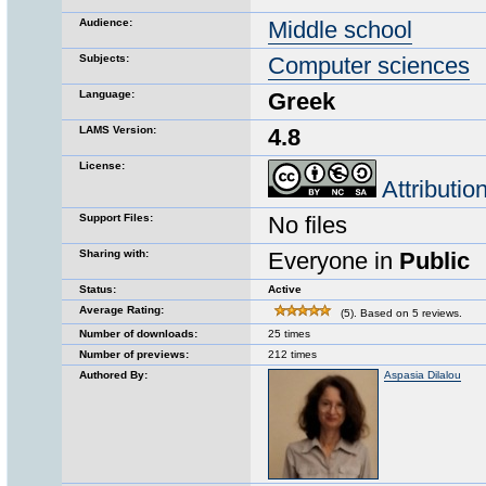
Audience:
Middle school
Subjects:
Computer sciences
Language:
Greek
LAMS Version:
4.8
License:
Attributi
Support Files:
No files
Sharing with:
Everyone in
Public
Status:
Active
Average Rating:
(5). Based on 5 reviews.
Number of downloads:
25 times
Number of previews:
212 times
Authored By:
Aspasia Dilalou