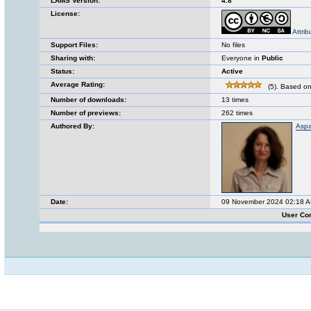
LAMS Version:
4.8
License:
Attri
Support Files:
No files
Sharing with:
Everyone in
Public
Status:
Active
Average Rating:
(5). Based on
Number of downloads:
13 times
Number of previews:
262 times
Authored By:
Aspa
Date:
09 November 2024 02:18 
User Co