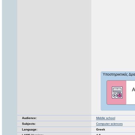
Audience:
Middle school
Subjects:
Computer sciences
Language:
Greek