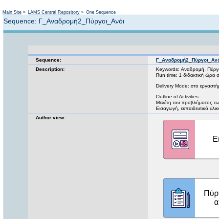
Main Site
»
LAMS Central Repository
»
One Sequence
Sequence: Γ_Αναδρομή2_Πύργοι_Ανόι
Sequence:
Γ_Αναδρομή2_Πύργοι_Αν
Description:
Keywords: Αναδρομή, Πύργο
Run time: 1 διδακτική ώρα 
Delivery Mode: στο εργαστ
Outline of Activities:
Μελέτη του προβλήματος τω
Εισαγωγή, εκπαιδευτικό υλι
Author view: