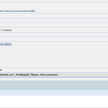
bution-Noncommercial-ShareAlike
 1 reviews.
sia Dilalou
AM
mments on Γ_Αναδρομή2_Πύργοι_Ανόι sequence