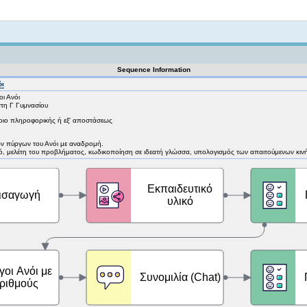
Not logged in
Sequence Information
όι
ι Ανόι
στη Γ Γυμνασίου
ήριο πληροφορικής ή εξ' αποστάσεως
ν πύργων του Ανόι με αναδρομή.
κό, μελέτη του προβλήματος, κωδικοποίηση σε ιδεατή γλώσσα, υπολογισμός των απαιτούμενων κι