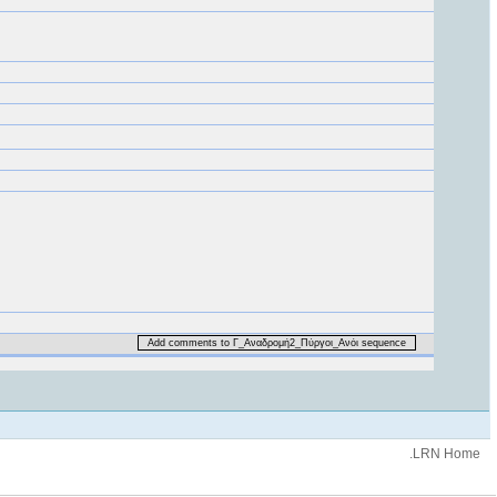
Add comments to Γ_Αναδρομή2_Πύργοι_Ανόι sequence
.LRN Home