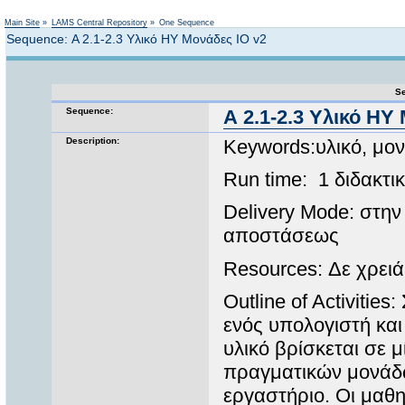
Not logged in
Main Site
»
LAMS Central Repository
»
One Sequence
Sequence: Α 2.1-2.3 Υλικό ΗΥ Μονάδες ΙΟ v2
Se
Sequence:
Α 2.1-2.3 Υλικό ΗΥ
Description:
Keywords:υλικό, μον
Run time: 1 διδακτι
Delivery Mode: στην 
αποστάσεως
Resources: Δε χρειά
Outline of Activitie
ενός υπολογιστή και
υλικό βρίσκεται σε 
πραγματικών μονάδ
εργαστήριο. Οι μαθ