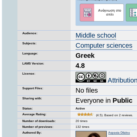
Audience:
Middle school
Subjects:
Computer sciences
Language:
Greek
LAMS Version:
4.8
License:
Attributi
Support Files:
No files
Sharing with:
Everyone in
Public
Status:
Active
Average Rating:
(4.5). Based on 2 reviews.
Number of downloads:
20 times
Number of previews:
132 times
Authored By:
Aspasia Dilalou