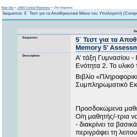
Not logged in
Main Site
»
LAMS Central Repository
»
One Sequence
Sequence: 5΄ Τεστ για τα Αποθηκευτικά Μέσα του Υπολογιστή (Compu
Se
Sequence:
5΄ Τεστ για τα Απ
Memory 5' Assessme
Description:
Α’ τάξη Γυμνασίου
Ενότητα 2. Το υλικό
Βιβλίο «Πληροφορική
Συμπληρωματικό Εκπ
Προσδοκώμενα μαθ
Ο/η μαθητής/-τρια ν
- διακρίνει τα βασι
περιγράφει τη λειτ