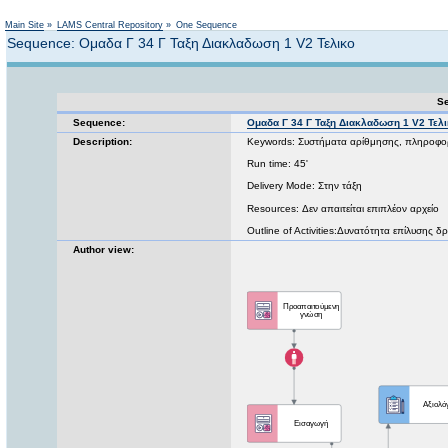
Not logged in
Main Site
»
LAMS Central Repository
»
One Sequence
Sequence: Ομαδα Γ 34 Γ Ταξη Διακλαδωση 1 V2 Τελικο
Se
Sequence:
Ομαδα Γ 34 Γ Ταξη Διακλαδωση 1 V2 Τελ
Description:
Keywords: Συστήματα αρίθμησης, πληροφορ
Run time: 45'
Delivery Mode: Στην τάξη
Resources: Δεν απαιτείται επιπλέον αρχείο
Outline of Activities:Δυνατότητα επίλυσης
Author view: