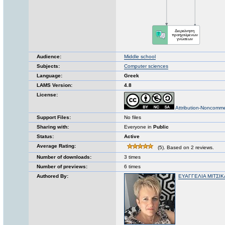
Audience:
Middle school
Subjects:
Computer sciences
Language:
Greek
LAMS Version:
4.8
License:
Attribution-Noncomme
Support Files:
No files
Sharing with:
Everyone in
Public
Status:
Active
Average Rating:
(5). Based on 2 reviews.
Number of downloads:
3 times
Number of previews:
6 times
Authored By:
ΕΥΑΓΓΕΛΙΑ ΜΙΤΣΙΚ