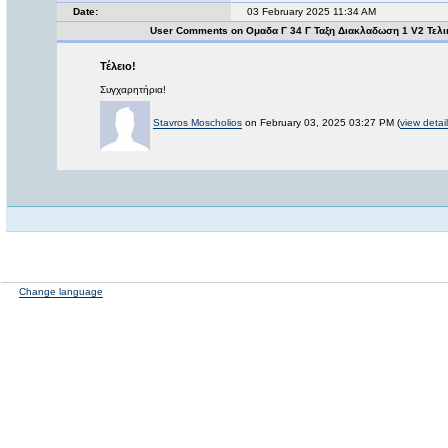
Date:
03 February 2025 11:34 AM
User Comments on Ομαδα Γ 34 Γ Ταξη Διακλαδωση 1 V2 Τελ
Τέλειο!
Συγχαρητήρια!
Stavros Moscholios
on February 03, 2025 03:27 PM (
view detai
Change language