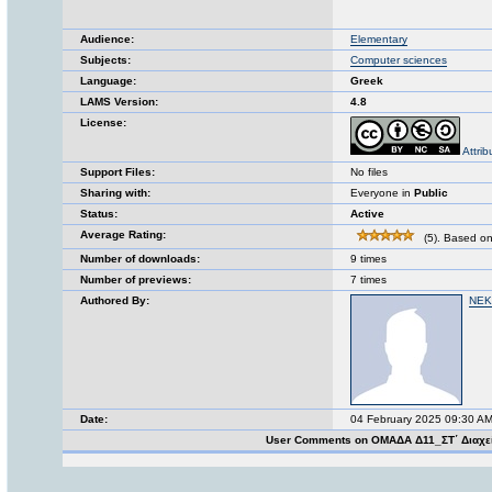
Audience:
Elementary
Subjects:
Computer sciences
Language:
Greek
LAMS Version:
4.8
License:
Attri
Support Files:
No files
Sharing with:
Everyone in
Public
Status:
Active
Average Rating:
(5). Based on
Number of downloads:
9 times
Number of previews:
7 times
Authored By:
ΝΕΚ
Date:
04 February 2025 09:30 A
User Comments on ΟΜΑΔΑ Δ11_ΣΤ΄ Διαχεί