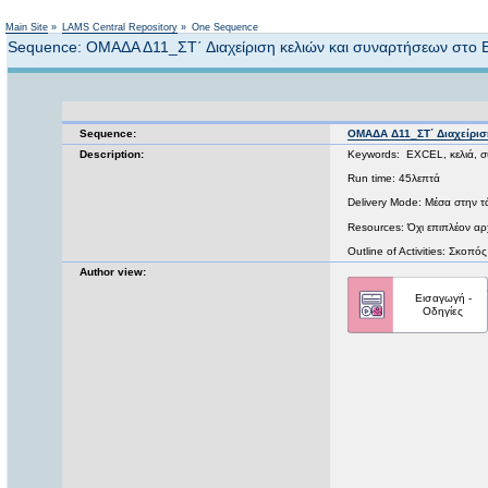
Main Site
»
LAMS Central Repository
»
One Sequence
Sequence: ΟΜΑΔΑ Δ11_ΣΤ΄ Διαχείριση κελιών και συναρτήσεων στο E
Sequence:
ΟΜΑΔΑ Δ11_ΣΤ΄ Διαχείρισ
Description:
Keywords: EXCEL, κελιά, σ
Run time: 45λεπτά
Delivery Mode: Μέσα στην τά
Resources: Όχι επιπλέον αρχ
Outline of Activities: Σκοπ
Author view: