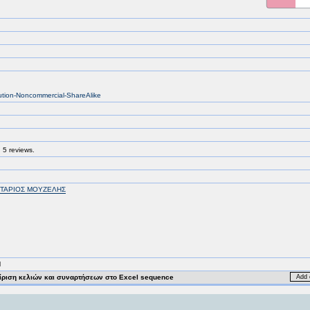
bution-Noncommercial-ShareAlike
 5 reviews.
ΤΑΡΙΟΣ ΜΟΥΖΕΛΗΣ
M
ριση κελιών και συναρτήσεων στο Excel sequence
Add 