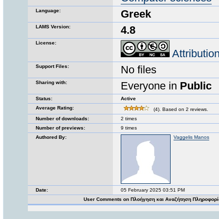
Language:
Greek
LAMS Version:
4.8
License:
Attributi
Support Files:
No files
Sharing with:
Everyone in
Public
Status:
Active
Average Rating:
(4). Based on 2 reviews.
Number of downloads:
2 times
Number of previews:
9 times
Authored By:
Vaggelis Manos
Date:
05 February 2025 03:51 PM
User Comments on Πλοήγηση και Αναζήτηση Πληροφορί