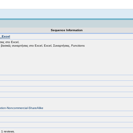
Not logged in
Sequence Information
ο_Excel
εις στο Excel,
 βασικές συναρτήσεις στο Excel, Excel, Συναρτήσεις, Functions
bution-Noncommercial-ShareAlike
 1 reviews.