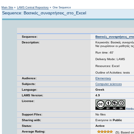
Main Site
»
LAMS Central Repository
»
One Sequence
Sequence: Βασικές_συναρτήσεις_στο_Excel
Sequence:
Βασικές_συναρτήσεις_στ
Description:
Keywords: Βασικές συναρτήσ
Να γνωρίσουν οι μαθητές τις
Run time: 40'
Delivery Mode: LAMS
Resources: Excel
Outline of Activities: tests
Audience:
Elementary
Subjects:
Computer sciences
Language:
Greek
LAMS Version:
4.9
License:
Attri
Support Files:
No files
Sharing with:
Everyone in
Public
Status:
Active
Average Rating:
(5). Based on