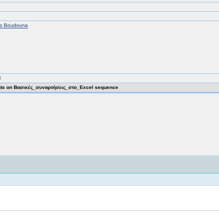
ro Boudouna
M
s on Βασικές_συναρτήσεις_στο_Excel sequence