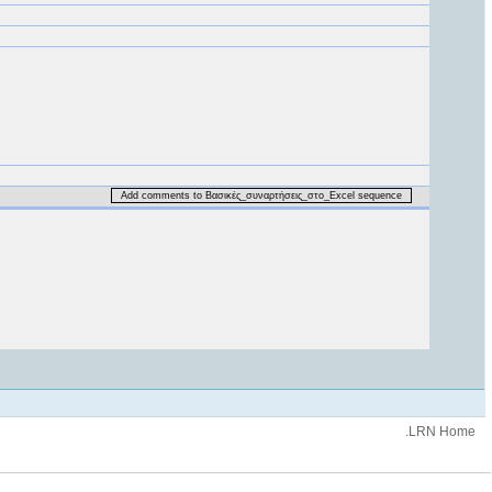
Add comments to Βασικές_συναρτήσεις_στο_Excel sequence
.LRN Home