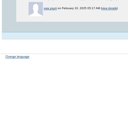
vaia psyrri
on February 10, 2025 05:17 AM (
view details
)
Change language