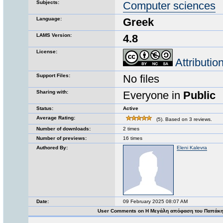
Subjects:
Computer sciences
Language:
Greek
LAMS Version:
4.8
License:
Attributi
Support Files:
No files
Sharing with:
Everyone in
Public
Status:
Active
Average Rating:
(5). Based on 3 reviews.
Number of downloads:
2 times
Number of previews:
16 times
Authored By:
Eleni Kalevra
Date:
09 February 2025 08:07 AM
User Comments on Η Μεγάλη απόφαση του Παπάκ