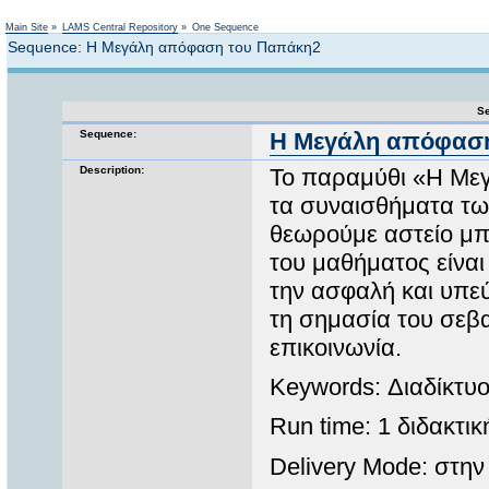
Not logged in
Main Site
»
LAMS Central Repository
»
One Sequence
Sequence: Η Μεγάλη απόφαση του Παπάκη2
Se
Sequence:
Η Μεγάλη απόφασ
Description:
Το παραμύθι «Η Με
τα συναισθήματα των
θεωρούμε αστείο μπ
του μαθήματος είναι
την ασφαλή και υπε
τη σημασία του σεβα
επικοινωνία.
Keywords: Διαδίκτυο
Run time: 1 διδακτι
Delivery Mode: στην