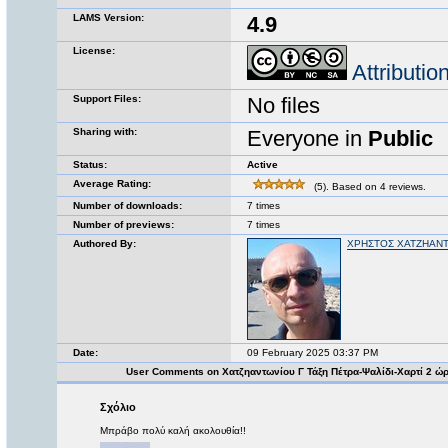
LAMS Version:
4.9
License:
Attributi
Support Files:
No files
Sharing with:
Everyone in
Public
Status:
Active
Average Rating:
(5). Based on 4 reviews.
Number of downloads:
7 times
Number of previews:
7 times
Authored By:
ΧΡΗΣΤΟΣ ΧΑΤΖΗΑΝ
Date:
09 February 2025 03:37 PM
User Comments on Χατζηαντωνίου Γ Τάξη Πέτρα-Ψαλίδι-Χαρτί 2 ώ
Σχόλιο
Μπράβο πολύ καλή ακολουθία!!