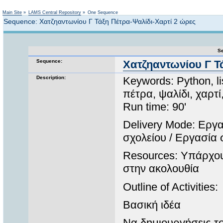
Not logged in
Main Site
»
LAMS Central Repository
»
One Sequence
Sequence: Χατζηαντωνίου Γ Τάξη Πέτρα-Ψαλίδι-Χαρτί 2 ώρες
Se
Sequence:
Χατζηαντωνίου Γ Τ
Description:
Keywords: Python, list,
πέτρα, ψαλίδι, χαρτ
Run time: 90'
Delivery Mode: Εργ
σχολείου / Εργασία 
Resources: Υπάρχου
στην ακολουθία
Outline of Activities:
Βασική ιδέα
Να δημιουργήσεις το