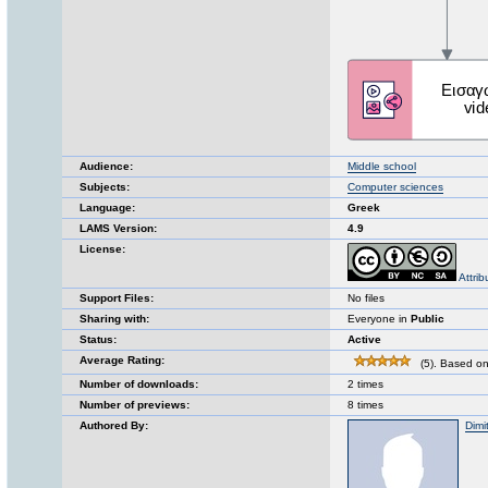
Audience:
Middle school
Subjects:
Computer sciences
Language:
Greek
LAMS Version:
4.9
License:
Attri
Support Files:
No files
Sharing with:
Everyone in
Public
Status:
Active
Average Rating:
(5). Based on
Number of downloads:
2 times
Number of previews:
8 times
Authored By:
Dimi