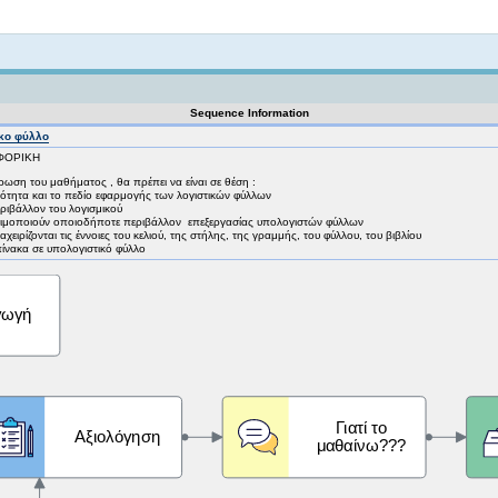
Not logged in
Sequence Information
κο φύλλο
ΟΦΟΡΙΚΗ
ρωση του μαθήματος , θα πρέπει να είναι σε θέση :
ότητα και το πεδίο εφαρμογής των λογιστικών φύλλων
ριβάλλον του λογισμικού
σιμοποιούν οποιοδήποτε περιβάλλον επεξεργασίας υπολογιστών φύλλων
ειρίζονται τις έννοιες του κελιού, της στήλης, της γραμμής, του φύλλου, του βιβλίου
ίνακα σε υπολογιστικό φύλλο