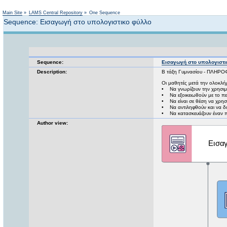
Main Site
»
LAMS Central Repository
»
One Sequence
Sequence: Εισαγωγή στο υπολογιστικο φύλλο
Sequence:
Εισαγωγή στο υπολογιστι
Description:
Β τάξη Γυμνασίου - ΠΛΗΡ
Οι μαθητές μετά την ολοκλή
• Να γνωρίζουν την χρησιμ
• Να εξοικειωθούν με το πε
• Να είναι σε θέση να χρη
• Να αντιληφθούν και να διαχ
• Να κατασκευάζουν έναν π
Author view: