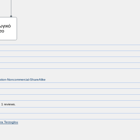
bution-Noncommercial-ShareAlike
 1 reviews.
tra Terzoglou