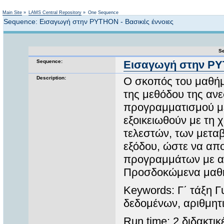
Not logged in
Main Site
»
LAMS Central Repository
»
One Sequence
Sequence: Εισαγωγή στην PYTHON - Βασικές έννοιες
Se
Sequence:
Εισαγωγή στην PYT
Description:
Ο σκοπός του μαθήμ
της μεθόδου της ανε
προγραμματισμού μέ
εξοικειωθούν με τη
τελεστών, των μετα
εξόδου, ώστε να απ
προγραμμάτων με α
Προσδοκώμενα μαθη
Keywords: Γ΄ τάξη Γ
δεδομένων, αριθμητικ
Run time: 2 διδακτικ