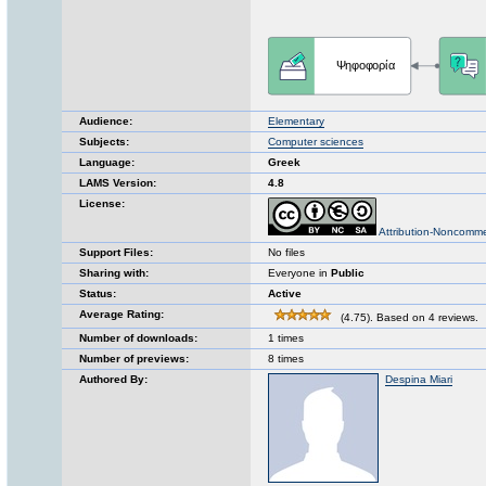
Audience:
Elementary
Subjects:
Computer sciences
Language:
Greek
LAMS Version:
4.8
License:
Attribution-Noncomme
Support Files:
No files
Sharing with:
Everyone in
Public
Status:
Active
Average Rating:
(4.75). Based on 4 reviews.
Number of downloads:
1 times
Number of previews:
8 times
Authored By:
Despina Miari