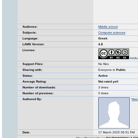
Audience:
Middle school
Subjects:
Computer sciences
Language:
Greek
LAMS Version:
4.8
License:
Attri
Support Files:
No files
Sharing with:
Everyone in
Public
Status:
Active
Average Rating:
Not rated yet!
Number of downloads:
3 times
Number of previews:
5 times
Authored By:
Νικο
Date:
17 March 2025 06:51 PM