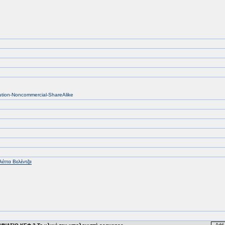
bution-Noncommercial-ShareAlike
λέττα Βελέντζα