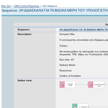
Not logged in
Main Site
»
LAMS Central Repository
»
One Sequence
Sequence: 2Η ΔΙΔΑΣΚΑΛΙΑ ΓΙΑ ΤΑ ΒΑΣΙΚΑ ΜΕΡΗ ΤΟΥ ΥΠΟΛΟΓΙΣΤΗ
Se
Sequence:
2Η ΔΙΔΑΣΚΑΛΙΑ ΓΙΑ ΤΑ ΒΑΣΙΚΑ ΜΕΡΗ Τ
Description:
Κεντρική Ιδέα:
Ο υπολογιστής αποτελείται από διάφορα μέρη
Στόχος:
Να αναγνωρίζουν τις λειτουργίες των συσκε
Keywords: ΤΠΕ, Μέρη του Υπολογιστή, Οθόνη
Run time: 45'
Delivery Mode:
Resources:
Outline of Activities:
Author view: