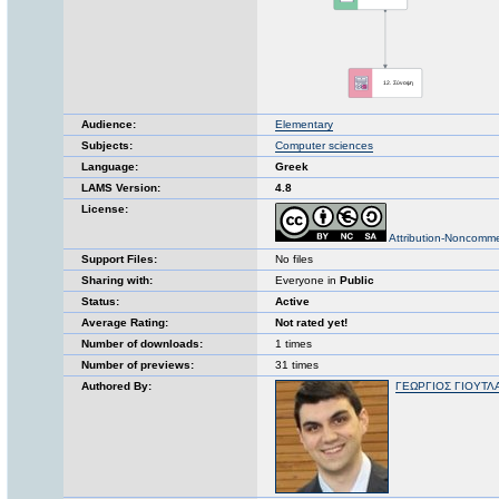
Audience:
Elementary
Subjects:
Computer sciences
Language:
Greek
LAMS Version:
4.8
License:
Attribution-Noncomme
Support Files:
No files
Sharing with:
Everyone in
Public
Status:
Active
Average Rating:
Not rated yet!
Number of downloads:
1 times
Number of previews:
31 times
Authored By:
ΓΕΩΡΓΙΟΣ ΓΙΟΥΤΛ