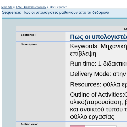
Not logged in
Main Site
»
LAMS Central Repository
»
One Sequence
Sequence: Πως οι υπολογιστές μαθαίνουν από τα δεδομένα
Se
Sequence:
Πως οι υπολογιστέ
Description:
Keywords: Μηχανικ
επίβλεψη
Run time: 1 διδακτι
Delivery Mode: στην
Resources: φύλλα ε
Outline of Activitie
υλικό(παρουσίαση, β
και ανοικτού τύπου
φύλλο εργασίας
Author view: