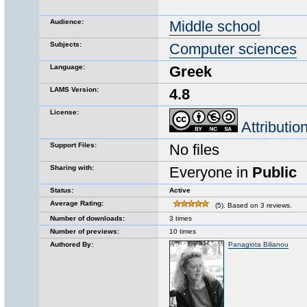
Audience:
Middle school
Subjects:
Computer sciences
Language:
Greek
LAMS Version:
4.8
License:
Attributi
Support Files:
No files
Sharing with:
Everyone in
Public
Status:
Active
Average Rating:
(5). Based on 3 reviews.
Number of downloads:
3 times
Number of previews:
10 times
Authored By:
Panagiota Bilianou