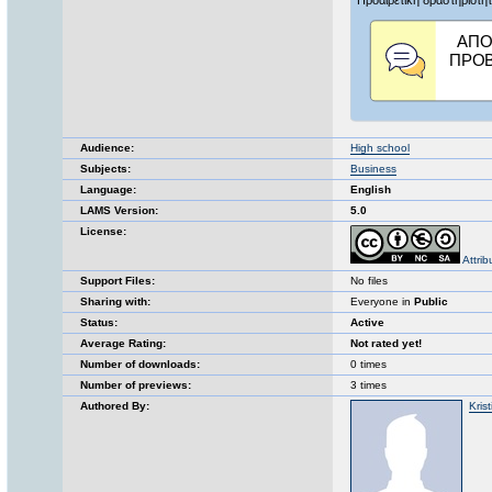
Audience:
High school
Subjects:
Business
Language:
English
LAMS Version:
5.0
License:
Attri
Support Files:
No files
Sharing with:
Everyone in
Public
Status:
Active
Average Rating:
Not rated yet!
Number of downloads:
0 times
Number of previews:
3 times
Authored By:
Kris