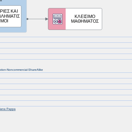
bution-Noncommercial-ShareAlike
tiana Pappa