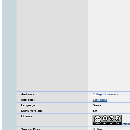
Audience:
College - University
Subjects:
Economics
Language:
Greek
LAMS Version:
5.0
License:
Attri
Support Files:
No files