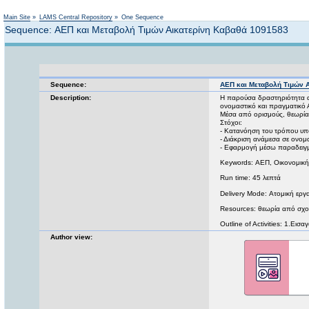
Main Site
»
LAMS Central Repository
»
One Sequence
Sequence: ΑΕΠ και Μεταβολή Τιμών Αικατερίνη Καβαθά 1091583
Sequence:
ΑΕΠ και Μεταβολή Τιμών 
Description:
Η παρούσα δραστηριότητα αφ
ονομαστικό και πραγματικό 
Μέσα από ορισμούς, θεωρία,
Στόχοι:
- Κατανόηση του τρόπου υπ
- Διάκριση ανάμεσα σε ονομ
- Εφαρμογή μέσω παραδειγ
Keywords: ΑΕΠ, Οικονομική
Run time: 45 λεπτά
Delivery Mode: Ατομική εργ
Resources: θεωρία από σχο
Outline of Activities: 1.Ει
Author view: