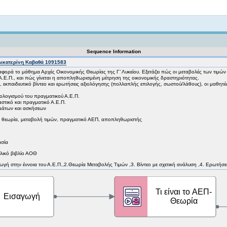
Not logged in
Sequence Information
Αικατερίνη Καβαθά 1091583
ορά το μάθημα Αρχές Οικονομικής Θεωρίας της Γ’ Λυκείου. Εξετάζει πώς οι μεταβολές των τιμών 
Α.Ε.Π., και πώς γίνεται η αποπληθωρισμένη μέτρηση της οικονομικής δραστηριότητας.
 εκπαιδευτικό βίντεο και ερωτήσεις αξιολόγησης (πολλαπλής επιλογής, σωστού/λάθους), οι μαθητέ
ολογισμού του πραγματικού Α.Ε.Π.
αστικό και πραγματικό Α.Ε.Π.
μάτων και ασκήσεων
 θεωρία, μεταβολή τιμών, πραγματικό ΑΕΠ, αποπληθωριστής
ασία
λικό βιβλίο ΑΟΘ
σαγωγή στην έννοια του Α.Ε.Π.,2.Θεωρία Μεταβολής Τιμών ,3. Βίντεο με σχετική ανάλυση ,4. Ερωτήσε