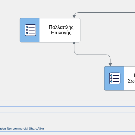
bution-Noncommercial-ShareAlike