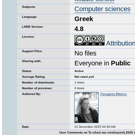
Subjects:
Computer sciences
Language:
Greek
LAMS Version:
4.8
License:
Attributi
Support Files:
No files
Sharing with:
Everyone in
Public
Status:
Active
Average Rating:
Not rated yet!
Number of downloads:
1 times
Number of previews:
6 times
Authored By:
Panagiota Bilianou
Date:
21 December 2025 04:56 AM
User Comments on Το υλικό του υπολογιστή 2025 