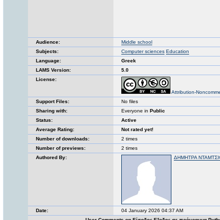
Audience:
Middle school
Subjects:
Computer sciences
Education
Language:
Greek
LAMS Version:
5.0
License:
Attribution-Noncomme
Support Files:
No files
Sharing with:
Everyone in
Public
Status:
Active
Average Rating:
Not rated yet!
Number of downloads:
2 times
Number of previews:
2 times
Authored By:
ΔΗΜΗΤΡΑ ΝΤΑΜΤΣ
Date:
04 January 2026 04:37 AM
User Comments on Είσοδος Εξοδος σε πρόγραμμα Pyth