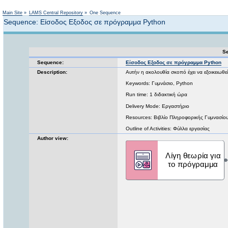
Not logged in
Main Site
»
LAMS Central Repository
»
One Sequence
Sequence: Είσοδος Εξοδος σε πρόγραμμα Python
Se
Sequence:
Είσοδος Εξοδος σε πρόγραμμα Python
Description:
Αυτήν η ακολουθία σκοπό έχει να εξοικειωθεί
Keywords: Γυμνάσιο, Python
Run time: 1 διδακτική ώρα
Delivery Mode: Εργαστήριο
Resources: Βιβλίο Πληροφορικής Γυμνασίο
Outline of Activities: Φύλλα εργασίας
Author view: