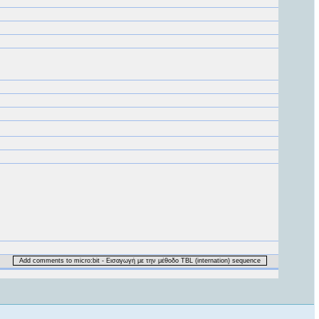
Add comments to micro:bit - Εισαγωγή με την μέθοδο TBL (internation) sequence