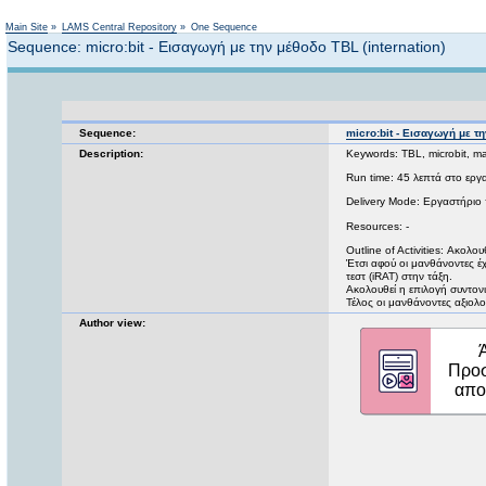
Main Site
»
LAMS Central Repository
»
One Sequence
Sequence: micro:bit - Εισαγωγή με την μέθοδο TBL (internation)
Sequence:
micro:bit - Εισαγωγή με τη
Description:
Keywords: TBL, microbit, ma
Run time: 45 λεπτά στο εργα
Delivery Mode: Εργαστήριο
Resources: -
Outline of Activities: Ακολ
Έτσι αφού οι μανθάνοντες έχ
τεστ (iRAT) στην τάξη.
Ακολουθεί η επιλογή συντονι
Τέλος οι μανθάνοντες αξιολ
Author view: