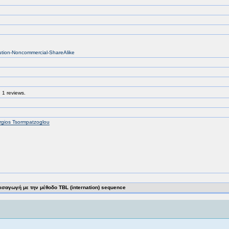
bution-Noncommercial-ShareAlike
 1 reviews.
gios Tsormpatzoglou
ισαγωγή με την μέθοδο TBL (internation) sequence