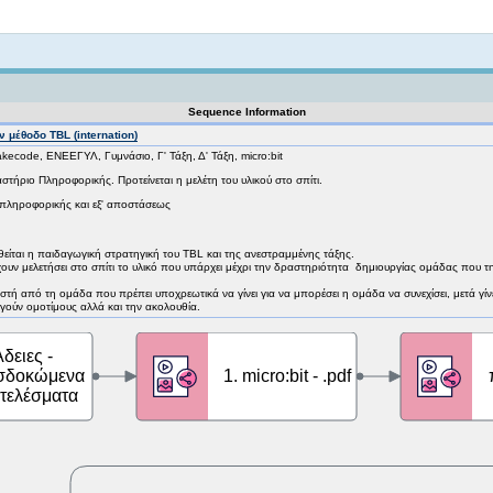
Not logged in
Sequence Information
ν μέθοδο TBL (internation)
kecode, ΕΝΕΕΓΥΛ, Γυμνάσιο, Γ' Τάξη, Δ' Τάξη, micro:bit
στήριο Πληροφορικής. Προτείνεται η μελέτη του υλικού στο σπίτι.
 πληροφορικής και εξ' αποστάσεως
ουθείται η παιδαγωγική στρατηγική του TBL και της ανεστραμμένης τάξης.
ουν μελετήσει στο σπίτι το υλικό που υπάρχει μέχρι την δραστηριότητα δημιουργίας ομάδας που την
στή από τη ομάδα που πρέπει υποχρεωτικά να γίνει για να μπορέσει η ομάδα να συνεχίσει, μετά γίνε
ογούν ομοτίμους αλλά και την ακολουθία.