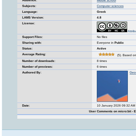
Audience:
Middle school
Subjects:
Computer sciences
Language:
Greek
LAMS Version:
4.8
License:
Attri
Support Files:
No files
Sharing with:
Everyone in
Public
Status:
Active
Average Rating:
(5). Based on
Number of downloads:
8 times
Number of previews:
6 times
Authored By:
Geor
Date:
10 January 2026 09:32 AM
User Comments on micro:bit - Ε