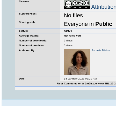
License:
Attributi
Support Files:
No files
Sharing with:
Everyone in
Public
Status:
Active
Average Rating:
Not rated yet!
Number of downloads:
5 times
Number of previews:
5 times
Authored By:
Aspasia Dilalou
Date:
18 January 2026 02:29 AM
User Comments on Α Διαδίκτυο www TBL 25-