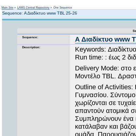
Not logged in
Main Site
»
LAMS Central Repository
»
One Sequence
Sequence: Α Διαδίκτυο www TBL 25-26
Se
Sequence:
Α Διαδίκτυο www T
Description:
Keywords: Διαδίκτυο
Run time: : έως 2 δ
Delivery Mode: στο
Μοντέλο TBL. Δραστ
Outline of Activitie
Γυμνασίου. Σύντομο 
χωρίζονται σε τυχαί
απαντούν ατομικά σε
Συμπληρώνουν ένα κ
κατάλαβαν και βάζου
ομάδα. Παρουσιάζον