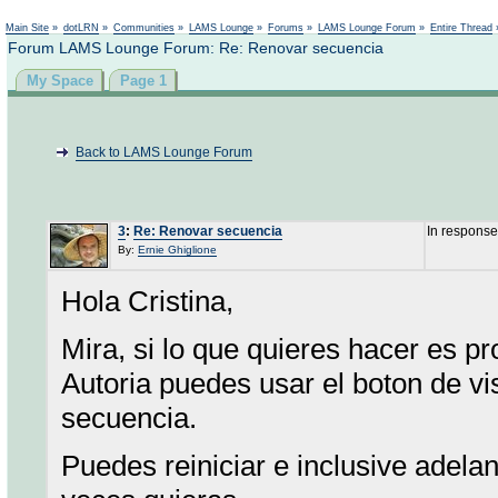
Not logged in
Main Site
»
dotLRN
»
Communities
»
LAMS Lounge
»
Forums
»
LAMS Lounge Forum
»
Entire Thread
Forum LAMS Lounge Forum: Re: Renovar secuencia
My Space
Page 1
Back to LAMS Lounge Forum
3
:
Re: Renovar secuencia
In response
By:
Ernie Ghiglione
Hola Cristina,
Mira, si lo que quieres hacer es p
Autoria puedes usar el boton de vi
secuencia.
Puedes reiniciar e inclusive adelan