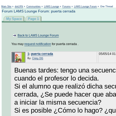
Not logged in
Main Site
»
dotLRN
»
Communities
»
LAMS Lounge
»
Forums
»
LAMS Lounge Forum
»
One Thread
Forum LAMS Lounge Forum: puerta cerrada
My Space
Page 1
Back to LAMS Lounge Forum
You may
request notification
for puerta cerrada .
1
:
puerta cerrada
05/05/14 0
By:
Cristy DG
Buenas tardes: tengo una secuenci
cuando el profesor lo decida.
Si el alumno que realizó dicha sec
cerrada, ¿Se puede hacer que aba
a iniciar la misma secuencia?
Si es posible ¿Cómo lo hago? ¿qu