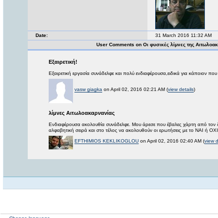
Date:
31 March 2016 11:32 AM
User Comments on Οι φυσικές λίμνες της Αιτωλο
Εξαιρετική!
Εξαιρετική εργασία συνάδελφε και πολύ ενδιαφέρουσα,ειδικά για κάποιον που
vasw giagka
on April 02, 2016 02:21 AM (
view details
)
λίμνες Αιτωλοακαρνανίας
Ενδιαφέρουσα ακολουθία συνάδελφε. Μου άρεσε που έβαλες χάρτη από τον δορ
αλφαβητική σειρά και στο τέλος να ακολουθούν οι ερωτήσεις με το ΝΑΙ ή ΟΧΙ
EFTHIMIOS KEKLIKOGLOU
on April 02, 2016 02:40 AM (
view d