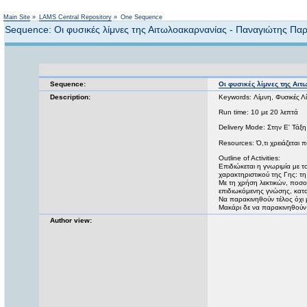
Main Site
»
LAMS Central Repository
»
One Sequence
Sequence: Οι φυσικές λίμνες της Αιτωλοακαρνανίας - Παναγιώτης Π
Sequence:
Οι φυσικές λίμνες της Αι
Description:
Keywords: Λίμνη, Φυσικές Λ
Run time: 10 με 20 λεπτά
Delivery Mode: Στην Ε' Τάξη
Resources: Ό,τι χρειάζεται π
Outline of Activities:
Επιδιώκεται η γνωριμία με 
χαρακτηριστικού της Γης: τ
Με τη χρήση λεκτικών, ποσ
επιδιωκόμενης γνώσης, κατα
Να παρακινηθούν τέλος όχι 
Μακάρι δε να παρακινηθούν 
Author view: