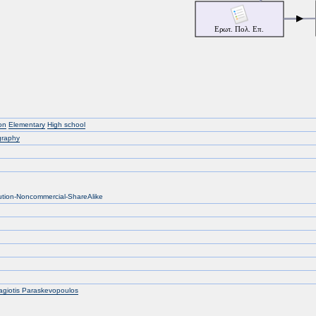
on
Elementary
High school
raphy
bution-Noncommercial-ShareAlike
giotis Paraskevopoulos