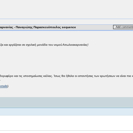
ακαρνανίας - Παναγιώτης Παρασκευόπουλος sequence
Add comments
 ζει και εργάζεται σε σχολική μονάδα του νομού Αιτωλοακαρνανίας!
υφόρο και τις υποσημείωσες κιόλας. Ίσως θα ήθελα οι απαντήσεις των ερωτήσεων να είναι πιο καθ
.
etails
)