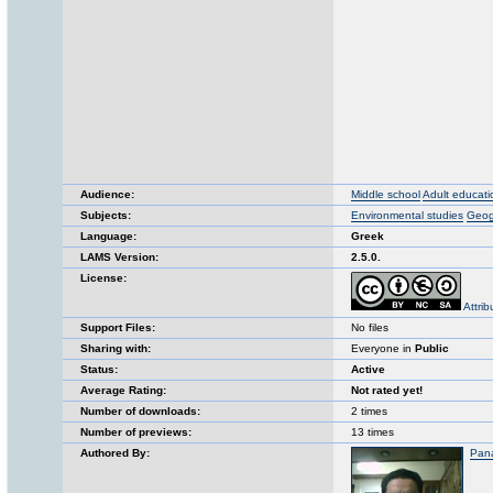
Audience:
Middle school
Adult educati
Subjects:
Environmental studies
Geog
Language:
Greek
LAMS Version:
2.5.0.
License:
Attri
Support Files:
No files
Sharing with:
Everyone in
Public
Status:
Active
Average Rating:
Not rated yet!
Number of downloads:
2 times
Number of previews:
13 times
Authored By:
Pana