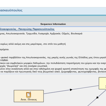
Not logged in
αρασκευόπουλος
Sequence Information
τωλοακαρνανίας - Παναγιώτης Παρασκευόπουλος
ίμνες, Αιτωλοακαρνανία, Τριχωνίδα, Λυσιμαχία, Αμβρακία, Οζερός, Βουλκαριά
 κυρίως αλλά ακόμη και στις μικρότερες, στο σπίτι του μαθητή
αρέχεται.
το φυσικό περιβάλλον της Αιτωλοακαρνανίας, της μικρής αυτής γωνιάς της Ελλάδας μας όπου μεγα
η ΛΙΜΝΗ.
οτικών και συμβολικών μορφών δεδομένων, την πολυδιάστατη παρατήρηση του χώρου και την ενερ
ρχάς "βιωματικά" και στη συνέχεια γνωστικά.
μόνο στην αναζήτηση αλλά και στην ηθελημένη και ψυχικά αρεστή επισκόπηση της ομορφιάς της φύ
να παράξουν και πρωτογενές δικό τους βιωματικό υλικό, ζωγραφίζοντας, φωτογραφίζοντας, βιντεοσ