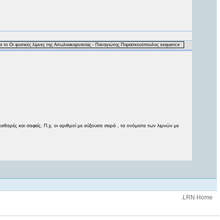
 to Οι φυσικές λίμνες της Αιτωλοακαρνανίας - Παναγιώτης Παρασκευόπουλος sequence
αρές και σαφείς. Π.χ. οι αριθμοί με αύξουσα σειρά , τα ονόματα των λιμνών με
.LRN Home