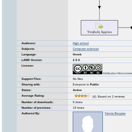
Audience:
High school
Subjects:
Computer sciences
Language:
Greek
LAMS Version:
2.5.0.
License:
Attribution-Noncomme
Support Files:
No files
Sharing with:
Everyone in
Public
Status:
Active
Average Rating:
(4). Based on 2 reviews.
Number of downloads:
6 times
Number of previews:
19 times
Authored By:
Yannis Bouyias