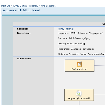
Not logged in
Main Site
»
LAMS Central Repository
»
One Sequence
Sequence: HTML_tutorial
Se
Sequence:
HTML_tutorial
Description:
Keywords: HTML, Α Λυκειου, Πληροφορική
Run time: 1-2 διδακτικές ώρες
Delivery Mode: στην τάξη
Resources: Εξωτερικοί σύνδεσμοι
Outline of Activities: Βασική δομή ιστσελίδας
Author view: