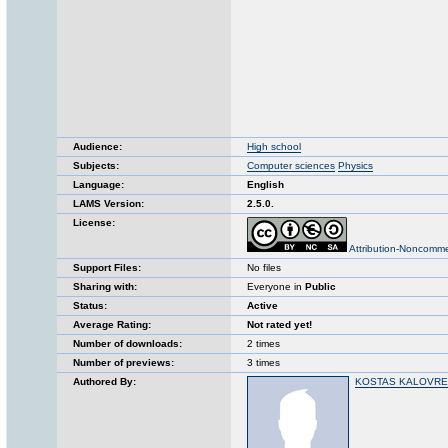
Audience:
High school
Subjects:
Computer sciences
Physics
Language:
English
LAMS Version:
2.5.0.
License:
Attribution-Noncomme
Support Files:
No files
Sharing with:
Everyone in
Public
Status:
Active
Average Rating:
Not rated yet!
Number of downloads:
2 times
Number of previews:
3 times
Authored By:
KOSTAS KALOVRE