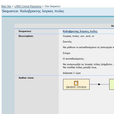
Not logged in
Main Site
»
LAMS Central Repository
»
One Sequence
Sequence: Καλοβρεκτης λογικες πυλες
Se
Sequence:
Καλοβρεκτης λογικες πυλες
Description:
Λογικες πυλες: νοτ, and, or
Σκοπός
Να μάθουν οι εκπαιδευόμενοι τη λειτουργία 
Στόχοι
Ο εκπαιδευόμενος:
Να αναγνωρίζει τις λογικές πύλες (σύμβολο,
Να συνδέει πύλες μεταξύ τους.
Διάρκεια 1 ώρα
Author view: