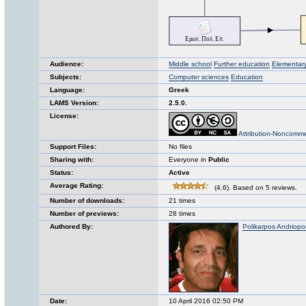
Audience:
Middle school
Further education
Elementar
Subjects:
Computer sciences
Education
Language:
Greek
LAMS Version:
2.5.0.
License:
Attribution-Noncomme
Support Files:
No files
Sharing with:
Everyone in
Public
Status:
Active
Average Rating:
(4.6). Based on 5 reviews.
Number of downloads:
21 times
Number of previews:
28 times
Authored By:
Polikarpos Andriopo
Date:
10 April 2016 02:50 PM