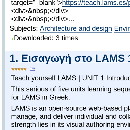
target="_blank">
https://teach.lams.es/
<div>&nbsp;</div>
<div>&nbsp;</div>...
Subjects:
Architecture and design
Envi
Downloaded: 3 times
1. Εισαγωγή στο LAMS 1
Teach yourself LAMS | UNIT 1 Introdu
This serious of five units learning seq
for LAMS in Greek.
LAMS is an open-source web-based pla
manage, and deliver individual and colla
strength lies in its visual authoring en