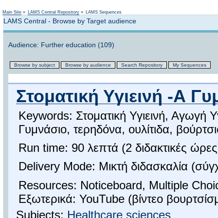
Not logged in
Main Site
»
LAMS Central Repository
»
LAMS Sequences
LAMS Central - Browse by Target audience
Audience: Further education (109)
Browse by subject
Browse by audience
Search Repository
My Sequences
Στοματική Υγιεινή -Α Γ
Keywords: Στοματική Υγιεινή, Αγωγή Υγ
Γυμνάσιο, τερηδόνα, ουλίτιδα, βούρτσ
Run time: 90 λεπτά (2 διδακτικές ώρες
Delivery Mode: Μικτή διδασκαλία (σύ
Resources: Noticeboard, Multiple Choi
Εξωτερικά: YouTube (βίντεο βουρτσίσμ
Subjects:
Healthcare sciences