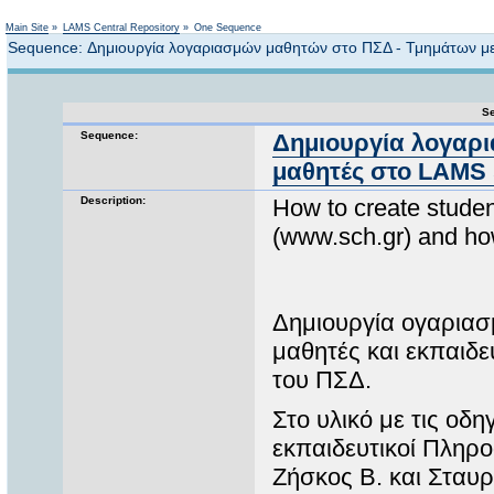
Not logged in
Main Site
»
LAMS Central Repository
»
One Sequence
Sequence: Δημιουργία λογαριασμών μαθητών στο ΠΣΔ - Τμημάτων με
Se
Sequence:
Δημιουργία λογαρι
μαθητές στο LAMS 
Description:
How to create stude
(www.sch.gr) and ho
Δημιουργία ογαρια
μαθητές και εκπαιδε
του ΠΣΔ.
Στο υλικό με τις οδ
εκπαιδευτικοί Πληρο
Ζήσκος Β. και Σταυρ