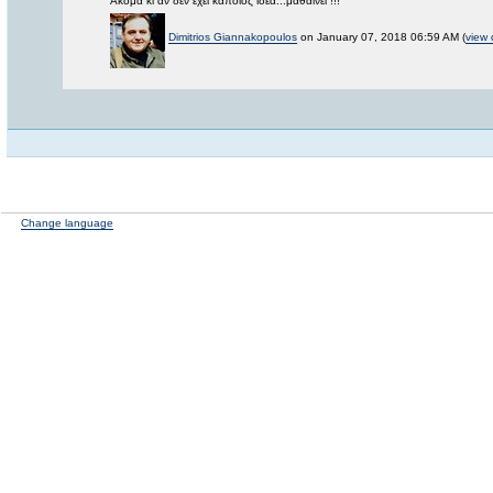
Ακόμα κι αν δεν έχει κάποιος ιδέα...μαθαίνει !!!
Dimitrios Giannakopoulos
on January 07, 2018 06:59 AM (
view 
Change language