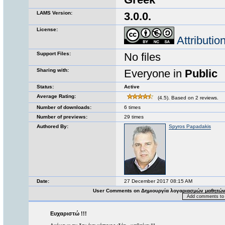
LAMS Version:
3.0.0.
License:
Attributi
Support Files:
No files
Sharing with:
Everyone in
Public
Status:
Active
Average Rating:
(4.5). Based on 2 reviews.
Number of downloads:
6 times
Number of previews:
29 times
Authored By:
Spyros Papadakis
Date:
27 December 2017 08:15 AM
User Comments on Δημιουργία λογαριασμών μαθητών 
Add comments to 
Ευχαριστώ !!!