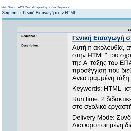
Not logged in
Main Site
»
LAMS Central Repository
»
One Sequence
Sequence: Γενική Εισαγωγή στην HTML
Se
Sequence:
Γενική Εισαγωγή 
Description:
Αυτή η ακολουθία, α
στην HTML" του σχο
της Α' τάξης του ΕΠΑ
προσέγγιση που διεθ
Ανεστραμμένη τάξη 
Keywords: HTML, ισ
Run time: 2 διδακτι
στο σχολικό εργαστή
Delivery Mode: Συν
Διαφοροποιημένη δι