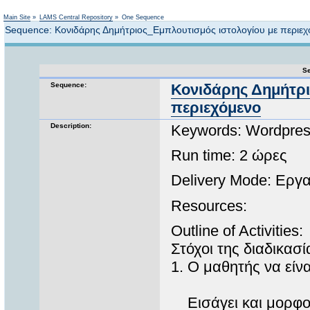
Not logged in
Main Site
»
LAMS Central Repository
»
One Sequence
Sequence: Κονιδάρης Δημήτριος_Εμπλουτισμός ιστολογίου με περιεχ
Se
Sequence:
Κονιδάρης Δημήτρι
περιεχόμενο
Description:
Keywords: Wordpress
Run time: 2 ώρες
Delivery Mode: Εργ
Resources:
Outline of Activities:
Στόχοι της διαδικασί
1. Ο μαθητής να είνα
Εισάγει και μορφοπ